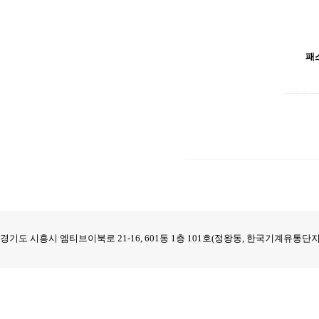
패
경기도 시흥시 엠티브이북로 21-16, 601동 1층 101호(정왕동, 한국기계유통단